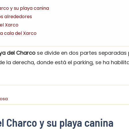
harco y su playa canina
os alrededores
del Xarco
la cala del Xarco
aya del Charco
se divide en dos partes separadas
de la derecha, donde está el parking, se ha habil
yosa
el Charco y su playa canina