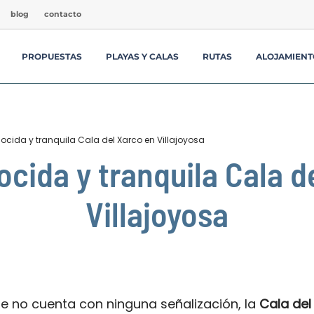
blog
contacto
PROPUESTAS
PLAYAS Y CALAS
RUTAS
ALOJAMIENT
Facebook
YouTube
Instagram
TikTok
Pinterest
ocida y tranquila Cala del Xarco en Villajoyosa
cida y tranquila Cala d
Villajoyosa
e no cuenta con ninguna señalización, la
Cala del