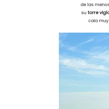
de las meno
su
torre vigí
cala muy