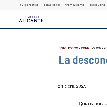
Ir
guía práctica
cómo llegar
tram alicante
aeropuerto
al
contenido
Inicio
Playas y calas
La descon
La descono
24 abril, 2025
Quizás porqu