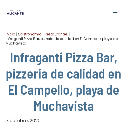
Ir
al
contenido
Inicio
Gastronomía
Restaurantes
Infraganti Pizza Bar, pizzeria de calidad en El Campello, playa de
Muchavista
Infraganti Pizza Bar,
pizzeria de calidad en
El Campello, playa de
Muchavista
7 octubre, 2020