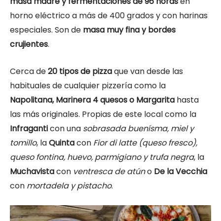
masa madre y fermentaciones de 96 horas
en
horno eléctrico a más de 400 grados y con harinas
especiales. Son de
masa muy fina y bordes
crujientes
.
Cerca de
20 tipos de pizza
que van desde las
habituales de cualquier pizzería como la
Napolitana, Marinera 4 quesos o Margarita
hasta
las más originales. Propias de este local como la
Infraganti
con una
sobrasada buenísma, miel y
tomillo
, la
Quinta
con
Fior di latte (queso fresco),
queso fontina, huevo, parmigiano y trufa negra
, la
Muchavista
con
ventresca de atún
o
De la Vecchia
con
mortadela y pistacho
.