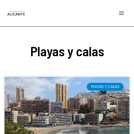
Ir
al
contenido
Playas y calas
PLAYAS Y CALAS