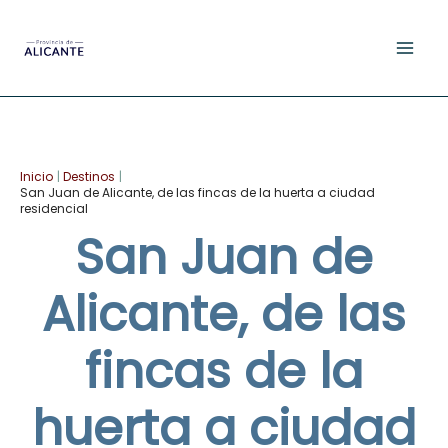
Ir
al
contenido
Facebook
YouTube
Instagram
TikTok
Pinterest
Inicio
Destinos
San Juan de Alicante, de las fincas de la huerta a ciudad
residencial
San Juan de
Alicante, de las
fincas de la
huerta a ciudad