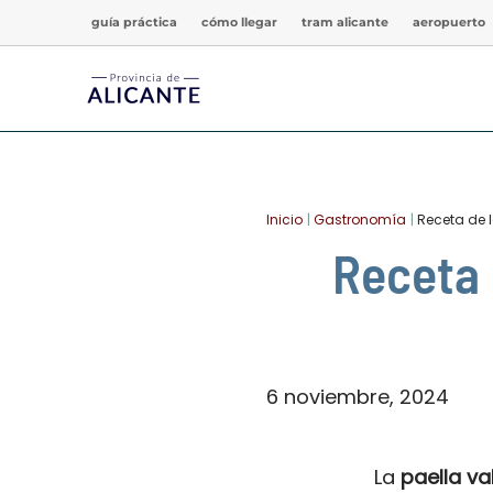
Ir
guía práctica
cómo llegar
tram alicante
aeropuerto
al
contenido
Inicio
Gastronomía
Receta de 
Receta 
6 noviembre, 2024
La
paella va