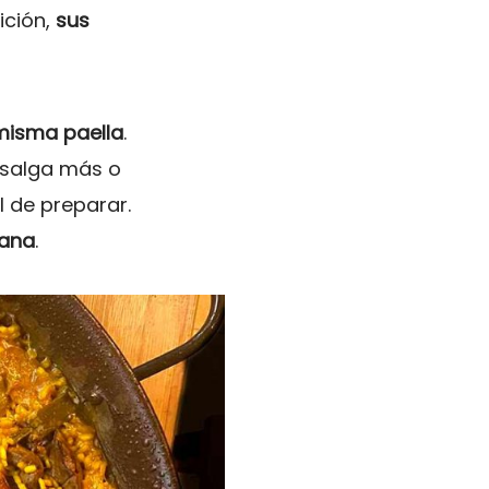
ición,
sus
 misma paella
.
y salga más o
l de preparar.
iana
.