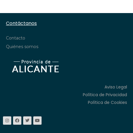
Contáctanos
Contacto
Quiénes somos
Aviso Legal
Política de Privacidad
Política de Cookies
I
F
T
Y
n
a
w
o
s
c
i
u
t
e
t
t