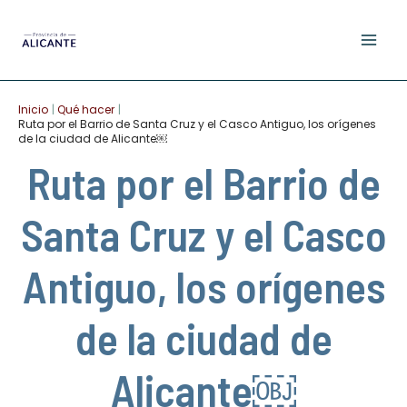
Ir
al
contenido
Inicio
Qué hacer
Ruta por el Barrio de Santa Cruz y el Casco Antiguo, los orígenes
de la ciudad de Alicante￼
Ruta por el Barrio de
Santa Cruz y el Casco
Antiguo, los orígenes
de la ciudad de
Alicante￼