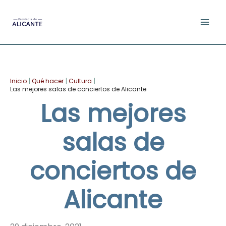
Ir
al
contenido
Facebook
YouTube
Instagram
TikTok
Pinterest
Inicio
Qué hacer
Cultura
Las mejores salas de conciertos de Alicante
Las mejores
salas de
conciertos de
Alicante