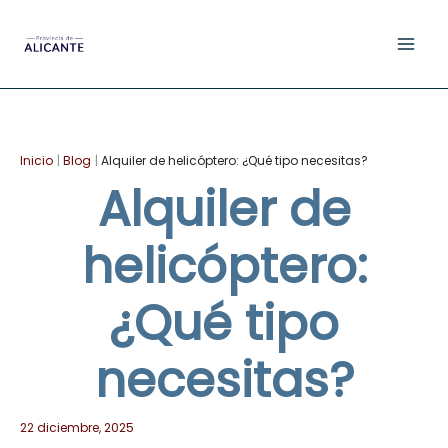
Ir
al
contenido
Facebook
YouTube
Instagram
TikTok
Pinterest
Inicio
Blog
Alquiler de helicóptero: ¿Qué tipo necesitas?
Alquiler de
helicóptero:
¿Qué tipo
necesitas?
22 diciembre, 2025